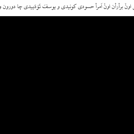
اونٚ برأرأن اونٚ اَمرأ حسودی کونیدی و یوسفَ تَوَدَییدی چا دورون 