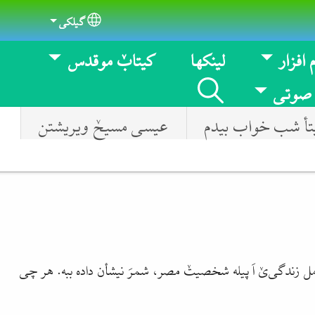
گیلکی
Select your language
 افزار
لینکها
کیتابٚ موقدس
 صوتی
تأ شب خواب بیدم
عیسی مسیحٚ ویریشتن
امل زندگی‌یٚ اَ پیله شخصیتٚ مصر، شمرَ نیشأن داده ببه. هر چی