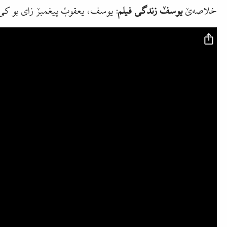
خلاصه‌‌یٚ
یوسفٚ زندگی فیلم
: یوسف، یعقوبٚ پیغمبرٚ زای بو‌ کی 