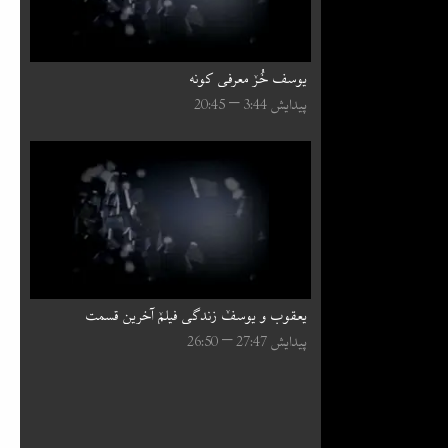
یوسف خُرٚ معرفی کونه
پیدایش 44:⁧3⁩ – 45:⁧20⁩
یعقوب و یوسفٚ زندگی فیلمٚ آخرین قسمت
پیدایش 47:⁧27⁩ – 50:⁧26⁩