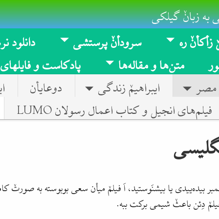
 به زبانٚ گیلکی
 زأکأنٚ ره
سرودأنٚ پرستشی
دانلود نرم
ر
متن‌ها و مقاله‌ها
پادکاست و فایلهای
 مصر
ایبراهیمٚ زندگی
دوعایأن
ای
فیلم‌های انجیل و کتاب اعمال رسولان LUMO
گلیسی
ر بیده‌ییدی یا بیشنَوستید، اَ فیلمٚ میأن سعی بوبوسته به صورتٚ ک
فیلمٚ دِئن باعثٚ شیمی برکت ببه
.