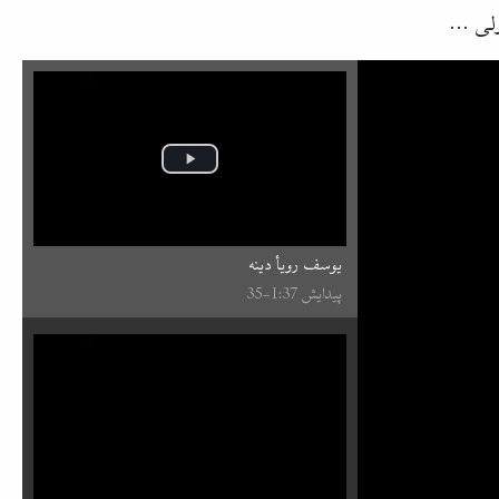
ولی
...
یوسف رویأ دینه
پیدایش 37:⁧1⁩-35