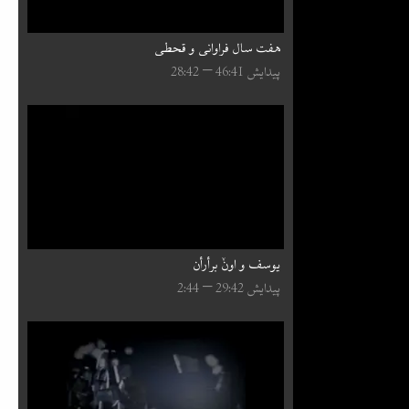
هفت سال فراوانی و قحطی
پیدایش 41:⁧46⁩ – 42:⁧28⁩
یوسف و اونٚ برأرأن
پیدایش 42:⁧29⁩ – 44:⁧2⁩