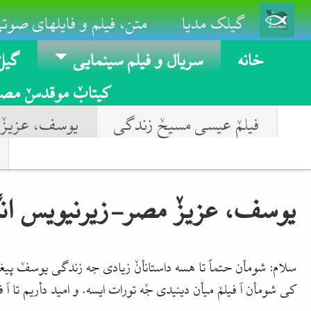
Skip to main conten
گیلک مدیا
متن، فیلم و فایلهای صوتی
خانه
سریال و فیلم سینمایی
گیلٚ
کیتابٚ موقدسٚ مصو
فیلمٚ عیسی مسیحٚ زندگی‌
یوسف، عزیزٚ
یوسف، عزیزٚ مصر-زیرنیویس ان
سلام: شومأن حتماً تا هسه داستانأنٚ زیادی جه زندگی یوسفٚ پیغمب
کی شومأن اَ فیلمٚ میأن دینیدی جٚه تورات ایسه. و امید دأریم تا اَ 