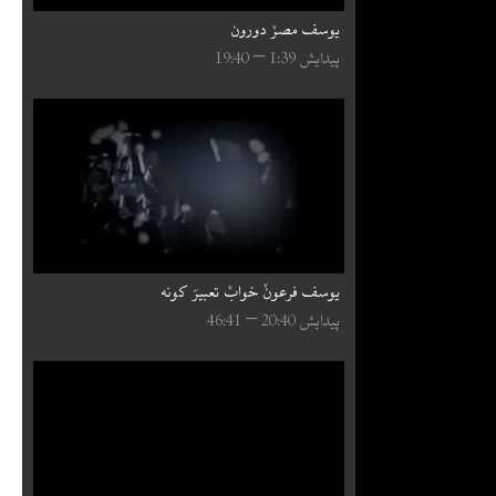
یوسف مصرٚ دورون
پیدایش 39:⁧1⁩ – 40:⁧19⁩
یوسف فرعونٚ خوابٚ تعبیرَ کونه
پیدایش 40:⁧20⁩ – 41:⁧46⁩