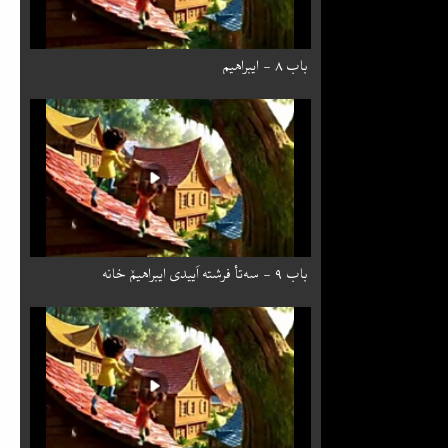
باب ۸ - ایبراهیم
باب ۹ - سه‌تأ فرشته اَییدی ایبراهیمٚ خانه