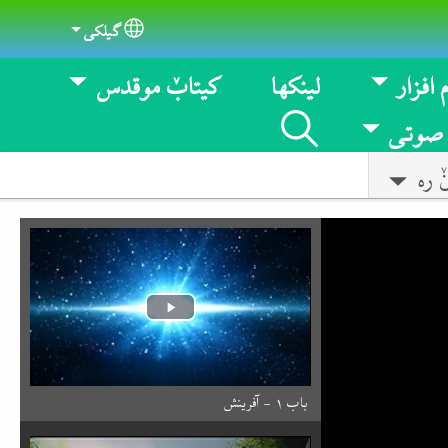
گیلکی
Select your language
 افزار
لینکها
کیتابٚ موقدس
 صوتی
 ره
باب ۱ - آفرینش