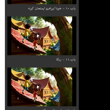
باب ۱۰ - خودا ایبراهیمَ ایمتحان کونه
باب ۱۱ - ربکا
باب ۱۲ - ایسحاق و ربکا