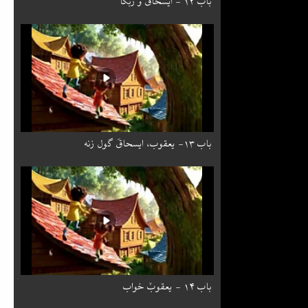
باب ۱۳- یعقوب، ایسحاقَ گول زنه
باب ۱۴ - یعقوبٚ خواب