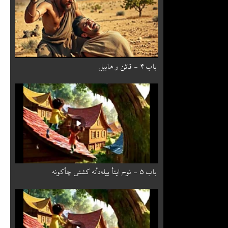
باب ۴ - قائن و هابیل
باب ۵ - نوح ایتأ پیله‌دأنه کشتی چأکونه