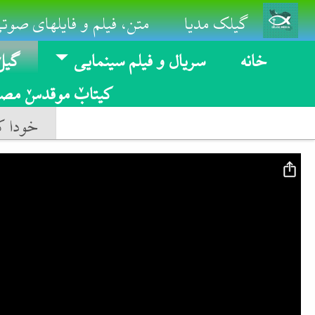
Skip to main conten
گیلک مدیا
متن، فیلم و فایلهای صوتی
خانه
سریال و فیلم سینمایی
گیلٚ
کیتابٚ موقدسٚ مصو
خودا کل