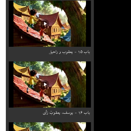
باب ۱۵ - یعقوب و راحیل
باب ۱۶ - یوسف، یعقوبٚ زأی