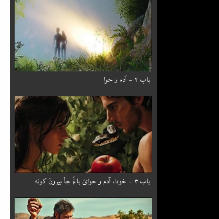
باب ۲ - آدم و حوا
باب ۳ - خودا، آدم و حوایَ باغٚ جأ بیرونَ کونه