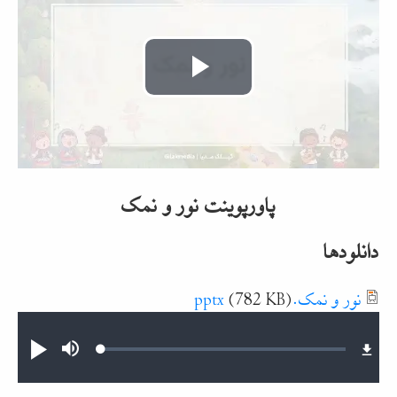
Play
Video
پاورپوینت نور و نمک
دانلودها
Document
نور و نمک.pptx
(782 KB)
Audio file
Loaded
:
Mute
پخش
0.58%