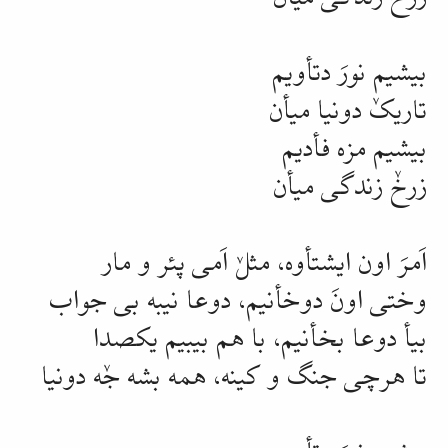
بیشیم نورَ
دتأویم
تاریکٚ دونیا میأن
بیشیم مزه فأدیم
زرخٚ زندگی میأن
اَمرَ اون ایشتأوه، مثلٚ اَمی پئر و مار
وختی اونَ دوخأنیم، دوعا نیبه بی جواب
بیأ دوعا بخأنیم، با هم بیبیم یکصدا
تا هرچی جنگ و کینه، همه بشه جٚه دونیا
بیشیم نورَ
دتأویم