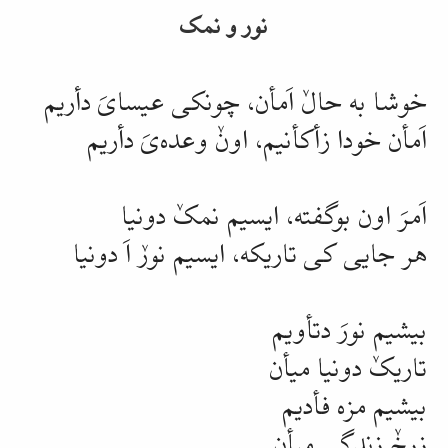
نور و نمک
خوشا به حالٚ اَمأن، چونکی عیسایَ دأریم
اَمأن خودا زأکأنیم، اونٚ وعده‌یَ دأریم
اَمرَ اون بوگفته، ایسیم نمکٚ دونیا
هر جایی کی
تاریکه
، ایسیم نورٚ اَ دونیا
بیشیم نورَ
دتأویم
تاریکٚ دونیا میأن
بیشیم مزه فأدیم
زرخٚ زندگی میأن