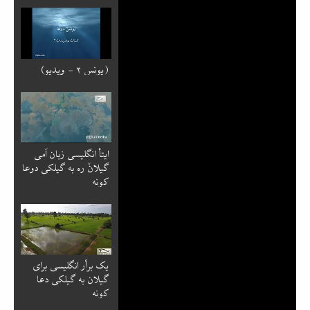
(یونس ۲ - ویدیو)
ایتأ انگلیسی زبان اَمی
گیلانٚ ره به گیلکی دوعا
کونه
یک برأر انگلیسی برای
گیلان به گیلکی دعا
کونه