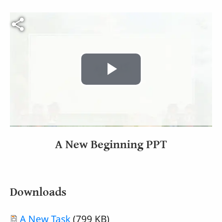
Video file
Play
Video
A New Beginning PPT
Downloads
Document
A New Task
(799 KB)