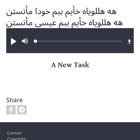
هه هللویاه خأیم ببم خودا مأنستن
هه هللویاه خأیم ببم عیسی مأنستن
Audio file
Loaded
:
Play
Mute
0.57%
A New Task
Share
Footer
Contact
Copyright