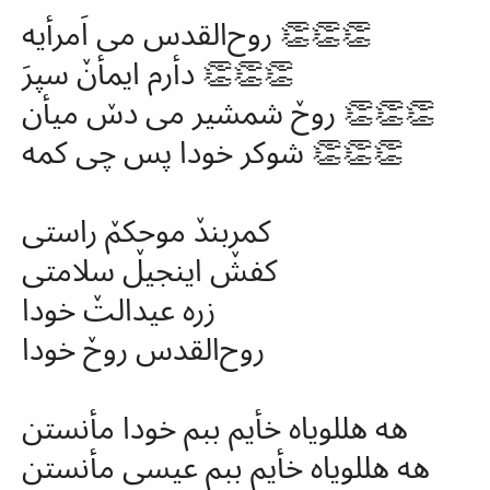
روح‌القدس می اَمرأیه 👏👏👏
دأرم ایمأنٚ سپرَ 👏👏👏
روحٚ شمشیر می دسٚ میأن 👏👏👏
شوکر خودا پس چی کمه 👏👏👏
کمربندٚ موحکمٚ راستی
کفشٚ اینجیلٚ سلامتی
زره
عیدالتٚ خودا
روح‌القدس روحٚ خودا
هه هللویاه خأیم ببم خودا مأنستن
هه هللویاه خأیم ببم عیسی مأنستن