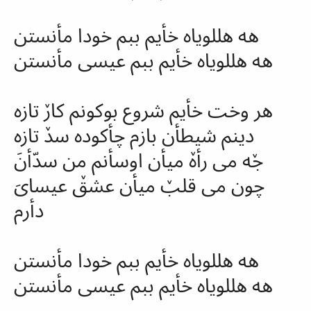
هه هللویاه خأیم ببم خودا مأنستن
هه هللویاه خأیم ببم عیسی مأنستن
هر وخت خأیم شروع بوکونم کارٚ تازه
دینم شیطأن بازم چأکوده
سدٚ
تازه
جٚه می
رأهٚ
میأن اوسأنم من
سدّأنَ
چون می قلبٚ میأن عشقٚ عیسایَ
دأرم
هه هللویاه خأیم ببم خودا مأنستن
هه هللویاه خأیم ببم عیسی مأنستن