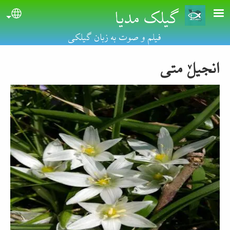
گیلک مدیا
Skip to main conten
uage
فیلم و صوت به زبان گیلکی
انجیلٚ متی