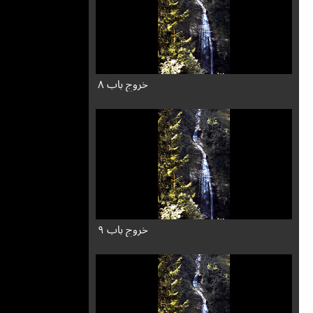
خروج باب ۸
خروج باب ۹