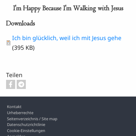
I'm Happy Because I'm Walking with Jesus
Downloads
Document
Ich bin glücklich, weil ich mit Jesus gehe
(395 KB)
Teilen
Footer
Kontakt
Urheberrechte
Seitenverzeichnis / Site map
Datenschutzrichtlinie
Cookie-Einstellungen