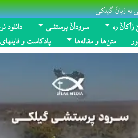
 به زبانٚ گیلکی
 زأکأنٚ ره
سرودأنٚ پرستشی
دانلود نرم
ر
متن‌ها و مقاله‌ها
پادکاست و فایلهای