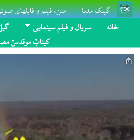
Skip to main conten
گیلک مدیا
متن، فیلم و فایلهای صوتی
خانه
سریال و فیلم سینمایی
گیلٚ
کیتابٚ موقدسٚ مصو
Video file