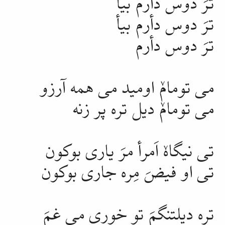
ترَ دوس دأرم بیأ
ترَ دوس دأرم
می تومامٚ اومید می همه آرزو
می تومامٚ دیل
تره
پر زنه
تی نیگاهٚ اَمرأ مرَ یاری بوکون
تی او فیضَ مِره جاری بوکون
تره
دیلتنگمَ
تو خوری می
غمَ