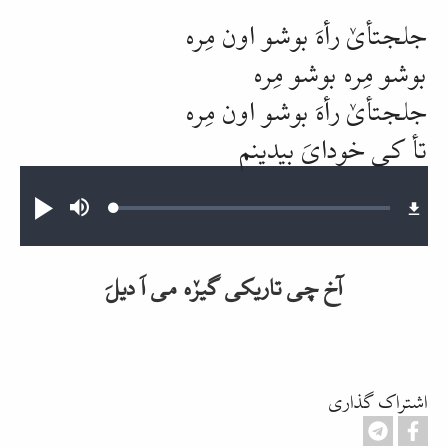
جلجتأیٚ
رأهَ
بوشو اون
مِره
بوشو
مِره
بوشو
مِره
جلجتأیٚ
رأهَ
بوشو اون
مِره
تأ
کی خودایَ بیدینم
Audio file
Loaded
:
Mute
پخش
0.63%
آخ چی تاریکی گیرٚه می اَ دیلَ
اشتراک گذاری