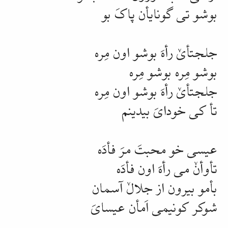
بوشو تی
گونایأن
پاکَ بو
جلجتأیٚ
رأهَ
بوشو اون
مِره
بوشو
مِره
بوشو
مِره
جلجتأیٚ
رأهَ
بوشو اون
مِره
تأ
کی خودایَ بیدینم
عیسی خو محبتَ مرَ
فأدَه
تأوأنٚ
می
رأهَ
اون
فأدَه
بأمو
بیرون از جلالٚ آسمان
شوکر
کونیمی اَمأن
عیسا‌یَ