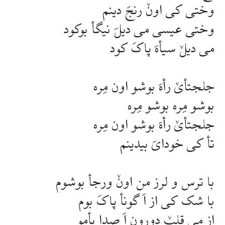
وختی کی اونٚ
رنجَ
دینم
وختی عیسی می دیلَ
نیگأ
بوکود
می دیلٚ
سیأهَ
پاکَ
کود
جلجتأیٚ
رأهَ
بوشو اون
مِره
بوشو
مِره
بوشو
مِره
جلجتأیٚ
رأهَ
بوشو اون
مِره
تأ
کی خودایَ بیدینم
با ترس و
لرز
من اونٚ
ورجأ
بوشوم
با شک کی از اَ
گونأ
پاکَ بوم
از می قلبٚ دورون اَ صدا
بأمو