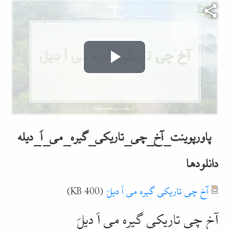
Video file
Play
Video
پاورپوینت_آخ_چی_تاریکی_گیره_می_اَ_دیله
دانلودها
Document
آخ چی تاریکی گیره می اَ دیلَ
(400 KB)
آخ
چی تاریکی گیره می اَ دیلَ