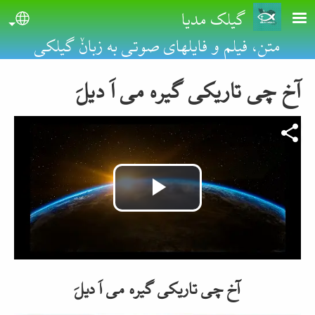
Skip to main conten
گیلک مدیا
uage
متن، فیلم و فایلهای صوتی به زبانٚ گیلکی
آخ چی تاریکی گیره می اَ دیلَ
Video file
Play
Video
آخ چی تاریکی گیره می اَ دیلَ