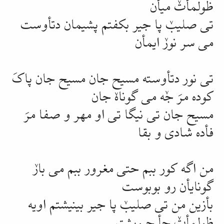
ظولمأتٚ میأن
تی صلیبٚ پا جیر بکفتم پشیمان دتأوست
می سر نورٚ ایمأن
تی نور دتأوسته مسیح جان مسیح جان پاکَ
کوده مرَ جٚه می گوناهٚ جان
مسیح جان تی
نیگا
تی او مهر و صفا مرَ
فأده شادی و
بقا
من اگه کور ببم حتی مغرور ببم می بارٚ
گونایأن رو بوبوست
بأزین من تی صلیبٚ پا جیر بینیشتم اویه
ظولمأتٚ جأ جیویشتم