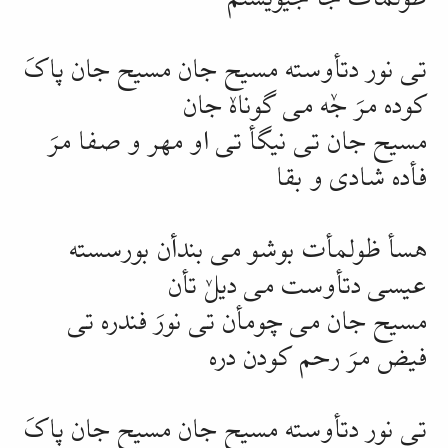
تی نور دتأوسته مسیح جان مسیح جان پاکَ
کوده مرَ جٚه می گوناهٚ جان
مسیح جان تی
نیگأ
تی او مهر و صفا مرَ
فأده شادی و
بقا
هسأ ظولمأت بوشو می
بندأن
بورسسته
عیسی دتأوست می دیلٚ تأن
مسیح جان می چومأن تی نورَ فندره تی
فیض مرَ رحم کودن دره
تی نور دتأوسته مسیح جان مسیح جان پاکَ