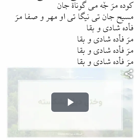
کوده مرَ جٚه می گوناهٚ جان
مسیح جان تی
نیگا
تی او مهر و صفا مرَ
فأده شادی و
بقا
مرَ فأده شادی و
بقا
مرَ فأده شادی و
بقا
مرَ فأده شادی و
بقا
Video file
Play
Video