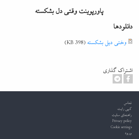
پاورپوینت وقتی دل بشکسته
دانلودها
Document
وختی دیل بشکسته
(398 KB)
اشتراک گذاری
Footer
تماس
کپی رایت
راهنمای سایت
Privacy policy
Cookie settings
ورود