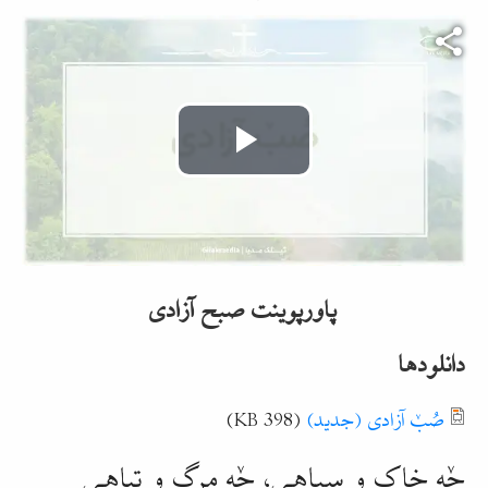
Video file
Play
Video
پاورپوینت صبح آزادی
دانلودها
Document
صُبٚ آزادی (جدید)
(398 KB)
جٚه خاک و سیاهی، جٚه مرگ و
تباهی