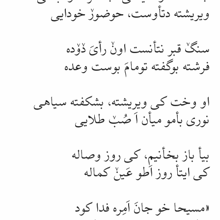
ویریشته دتأوست، حوضورٚ خودایی
سنگٚ قبر نتأنست اونٚ رأیَ دٚوٚده
فرشته بوگفته تومامَ بوست وعده
او وخت کی ویریشته، بشکفته سیاهی
نوری بأمو میأن اَ صُبٚ طلایی
بیأ باز بخأنیم، کی روز
وصاله
کی ایتأ روز اَطو
عَینٚ
کماله
«
مسیحا
خو جانَ اَمِره فدا کود