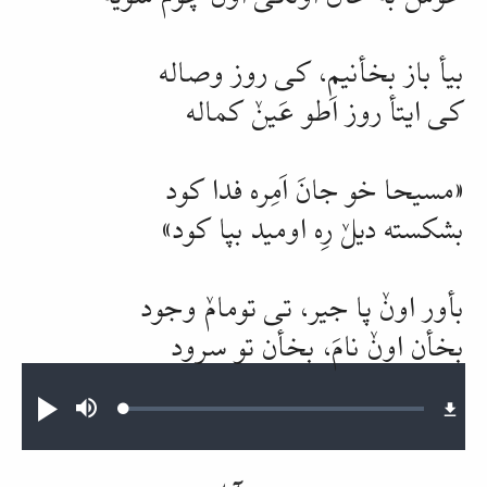
بیأ باز بخأنیم، کی روز
وصاله
کی ایتأ روز اَطو
عَینٚ
کماله
«
مسیحا
خو جانَ اَمِره فدا کود
بشکسته دیلٚ رِه اومید بپا کود»
بأور اونٚ پا جیر، تی تومامٚ وجود
بخأن اونٚ نامَ، بخأن تو سرود
Audio file
Loaded
:
Mute
پخش
0.64%