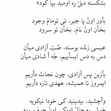
بشکسته دیلٚ رِه اومید بپا کود»
بأور اونٚ پا جیر، تی تومامٚ وجود
بخأن اونٚ نامَ، بخأن تو سرود
عیسی زندَه بوسته، صُبٚ آزادی میأن
دس به دس ایسأییم، جٚه أ شادی میأن
بأزین پس آزادی، چون نجاتَ دأریم
ایمروز تا همیشه، عهدی تازه دأریم
وأچشید، بیدینید کی خودا نیکویه
خوش به حالٚ اونکی اونٚ چومٚ
سویه