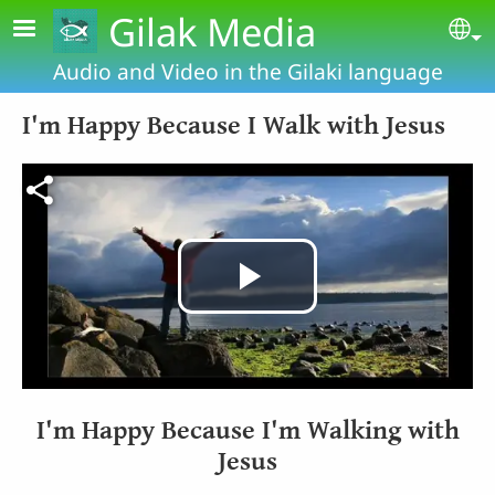
Skip to main content
Gilak Media
Se
Audio and Video in the Gilaki language
I'm Happy Because I Walk with Jesus
Video file
Play
Video
I'm Happy Because I'm Walking with
Jesus